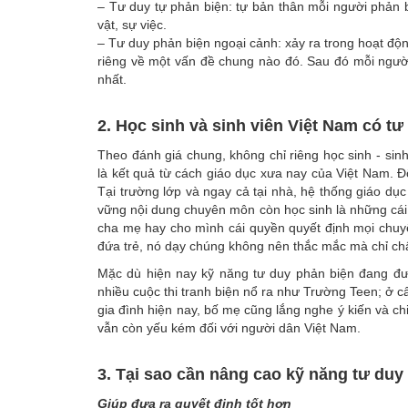
– Tư duy tự phản biện: tự bản thân mỗi người phản
vật, sự việc.
– Tư duy phản biện ngoại cảnh: xảy ra trong hoạt độ
riêng về một vấn đề chung nào đó. Sau đó mỗi người
nhất.
2. Học sinh và sinh viên Việt Nam có t
Theo đánh giá chung, không chỉ riêng học sinh - si
là kết quả từ cách giáo dục xưa nay của Việt Nam. Đ
Tại trường lớp và ngay cả tại nhà, hệ thống giáo dụ
vững nội dung chuyên môn còn học sinh là những cái 
cha mẹ hay cho mình cái quyền quyết định mọi chuyệ
đứa trẻ, nó dạy chúng không nên thắc mắc mà chỉ ch
Mặc dù hiện nay kỹ năng tư duy phản biện đang đượ
nhiều cuộc thi tranh biện nổ ra như Trường Teen; ở cấ
gia đình hiện nay, bố mẹ cũng lắng nghe ý kiến và ch
vẫn còn yếu kém đối với người dân Việt Nam.
3. Tại sao cần nâng cao kỹ năng tư duy
Giúp đưa ra quyết định tốt hơn