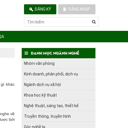
ĐĂNG KÝ
ĐĂNG NHẬP
QA
Danh mục ngành nghề
Nhóm văn phòng
Kinh doanh, phân phối, dịch vụ
 gì khác
Ngành dịch vụ xã hội
Khoa học kỹ thuật
Nghệ thuật, sáng tạo, thiết kế
 nghe về
Truyền thông, truyền hình
được bởi
Góc nghề lạ