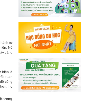
 hành tư
hiện. Nó
này càng
 biện là
rất quan
 đề công
 hơn, họ
t trong