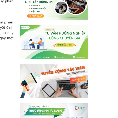
duy phản
uy phản
yết định
, tư duy
ngày một