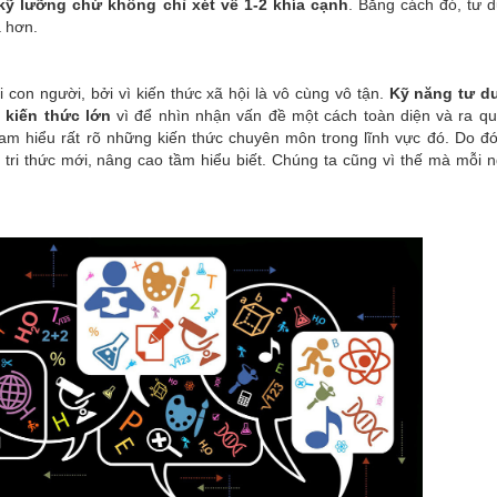
kỹ lưỡng chứ không chỉ xét về 1-2 khía cạnh
. Bằng cách đó, tư 
ả hơn.
i con người, bởi vì kiến thức xã hội là vô cùng vô tận.
Kỹ năng tư d
 kiến thức lớn
vì để nhìn nhận vấn đề một cách toàn diện và ra qu
 am hiểu rất rõ những kiến thức chuyên môn trong lĩnh vực đó. Do đó
 tri thức mới, nâng cao tầm hiểu biết. Chúng ta cũng vì thế mà mỗi 