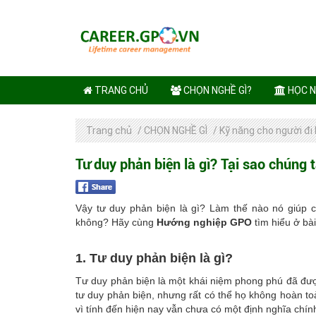
TRANG CHỦ
CHỌN NGHỀ GÌ?
HỌC N
Trang chủ
/
CHỌN NGHỀ GÌ
/
Kỹ năng cho người đi
Tư duy phản biện là gì? Tại sao chúng t
Vậy tư duy phản biện là gì? Làm thế nào nó giúp c
không? Hãy cùng
Hướng nghiệp GPO
tìm hiểu ở bài
1. Tư duy phản biện là gì?
Tư duy phản biện là một khái niệm phong phú đã đượ
tư duy phản biện, nhưng rất có thể họ không hoàn to
vì tính đến hiện nay vẫn chưa có một định nghĩa chín