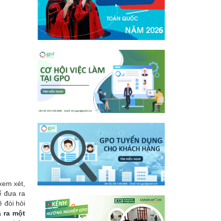
xem xét,
ể đưa ra
 đòi hỏi
 ra một