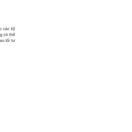
p các kỹ
ng có thể
o lối tư