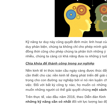
Kỹ năng tư duy này cũng quyết định mức linh hoạt củ
duy phản biện, chúng ta không chỉ cho phép mình giả
đồng thời cũng cho phép chúng ta phân tích những ý 
nhiều, chúng ta càng có khả năng đưa ra những ý tưở
Chìa khóa để
thành công trong sự nghiệp
Nền kinh tế tri thức toàn cầu ngày càng được thúc đ
cần thiết cho các nền kinh tế đang phát triển để giả
trọng cho con đường sự nghiệp bởi vì nó rèn luyện c
việc. Đối với bất kỳ công ty nào, họ muốn có nhữn
muốn những người có thể giải quyết chúng
một cách
Trên thực tế, vào đầu năm 2016, theo Diễn đàn Kinh 
những
kỹ năng cần có
nhất
đối với lực lượng lao 