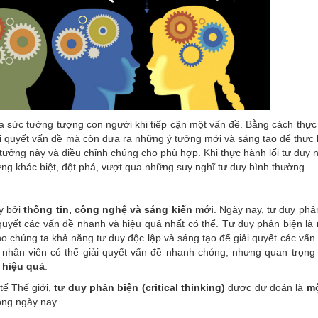
a sức tưởng tượng con người khi tiếp cận một vấn đề. Bằng cách thực
i quyết vấn đề mà còn đưa ra những ý tưởng mới và sáng tạo để thực 
tưởng này và điều chỉnh chúng cho phù hợp. Khi thực hành lối tư duy 
ng khác biệt, đột phá, vượt qua những suy nghĩ tư duy bình thường.
ẩy bởi
thông tin, công nghệ và sáng kiến mới
. Ngày nay, tư duy phản
i quyết các vấn đề nhanh và hiệu quả nhất có thể. Tư duy phản biện là 
ho chúng ta khả năng tư duy độc lập và sáng tạo để giải quyết các vấn
g nhân viên có thể giải quyết vấn đề nhanh chóng, nhưng quan trọng
 hiệu quả
.
tế Thế giới,
tư duy phản biện (critical thinking)
được dự đoán là
mộ
động ngày nay.