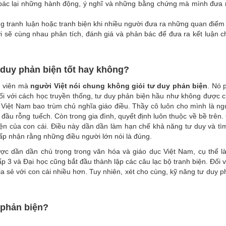
 bác lại những hành động, ý nghĩ và những bằng chứng mà mình đưa 
ng tranh luận hoặc tranh biện khi nhiều người đưa ra những quan điểm 
 sẽ cùng nhau phân tích, đánh giá và phản bác để đưa ra kết luận c
ư duy phản biện tốt hay không?
nh viên mà
người Việt nói chung không giỏi tư duy phản biện
. Nó 
ối với cách học truyền thống, tư duy phản biện hầu như không được ch
c Việt Nam bao trùm chủ nghĩa giáo điều. Thầy cô luôn cho mình là n
đầu rỗng tuếch. Còn trong gia đình, quyết định luôn thuộc về bề trên.
n của con cái. Điều này dần dần làm hạn chế khả năng tư duy và tìm
ấp nhận rằng những điều người lớn nói là đúng.
c dần dần chú trọng trong văn hóa và giáo dục Việt Nam, cụ thể l
p 3 và Đại học cũng bắt đầu thành lập các câu lạc bộ tranh biện. Đối v
ia sẻ với con cái nhiều hơn. Tuy nhiên, xét cho cùng, kỹ năng tư duy p
 phản biện?