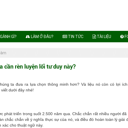
GÀNH GÌ?
LÀM Ở ĐÂU?
TIN TỨC
TÀI LIỆU
F
 làm
a cần rèn luyện lối tư duy này?
húng ta đưa ra lựa chọn thông minh hơn? Và liệu nó còn có lợi ích
 viết dưới đây nhé!
c phát triển trong suốt 2.500 năm qua. Chắc chắn rất nhiều người đã
àn chắc chắn về ý nghĩa thực sự của nó, và điều đó hoàn toàn lý giải 
h xác cho thuật ngữ này.