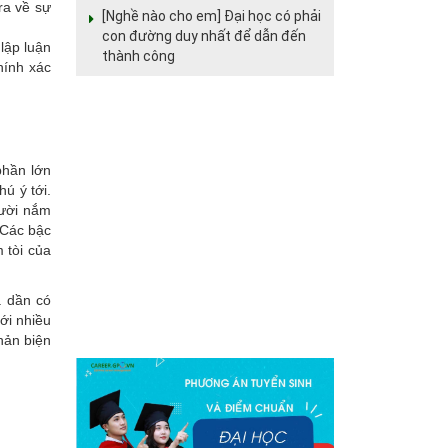
ra về sự
[Nghề nào cho em] Đại học có phải
con đường duy nhất để dẫn đến
lập luận
thành công
hính xác
phần lớn
ú ý tới.
gười nắm
 Các bậc
 tòi của
à dần có
ới nhiều
hản biện