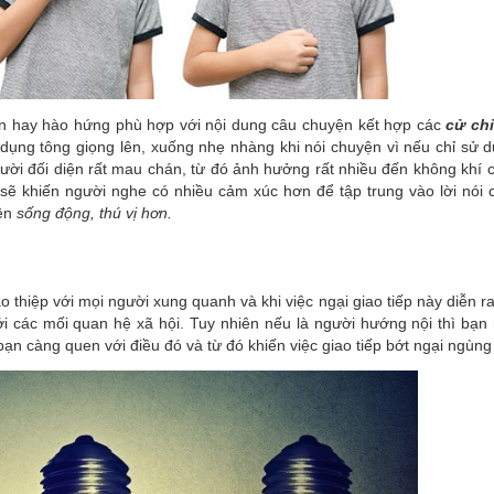
ồn hay hào hứng phù hợp với nội dung câu chuyện kết hợp các
cử ch
ử dụng tông giọng lên, xuống nhẹ nhàng khi nói chuyện vì nếu chỉ sử 
gười đối diện rất mau chán, từ đó ảnh hưởng rất nhiều đến không khí 
 sẽ khiến người nghe có nhiều cảm xúc hơn để tập trung vào lời nói 
ên
sống động, thú vị hơn.
thiệp với mọi người xung quanh và khi việc ngại giao tiếp này diễn r
i các mối quan hệ xã hội. Tuy nhiên nếu là người hướng nội thì bạn 
ạn càng quen với điều đó và từ đó khiến việc giao tiếp bớt ngại ngùng