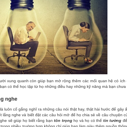
gười xung quanh còn giúp bạn mở rộng thêm các mối quan hệ có ích
ể bạn có thể học tập từ họ những điều hay những kỹ năng mà bạn chưa 
ng nghe
là luôn cố gắng nghĩ ra những câu nói thật hay, thật hài hước để gây 
 biết lắng nghe và biết đặt các câu hỏi mở để họ chia sẻ về câu chuyện 
nghe sẽ giúp họ biết rằng bạn
tôn trọng
họ và họ có thể
tin tưởng
để
 trong nhiều trường hợp không chỉ giúp bạn làm giàu thêm nguồn thông