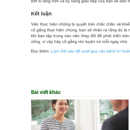
bớt lo lắng hơn và kỹ năng giao tiếp của bạn sẽ dần t
Kết luận
Việc thực hiện những bí quyết trên chắc chắn sẽ khiế
cố gắng thực hiện chúng, bạn sẽ nhận ra rằng dù là 
khi bạn tập trung vào việc thay đổi để phát triển bả
sống, vì vậy hãy cố gắng rèn luyện nó mỗi ngày nhé.
Đọc thêm:
Làm thế nào để vượt qua căn bệnh trì hoã
Bài viết khác