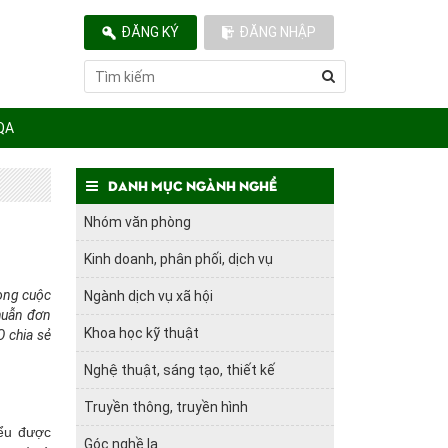
ĐĂNG KÝ
ĐĂNG NHẬP
QA
Danh mục ngành nghề
Nhóm văn phòng
Kinh doanh, phân phối, dịch vụ
rong cuộc
Ngành dịch vụ xã hội
thuẫn đơn
Khoa học kỹ thuật
 chia sẻ
Nghệ thuật, sáng tạo, thiết kế
Truyền thông, truyền hình
iểu được
Góc nghề lạ