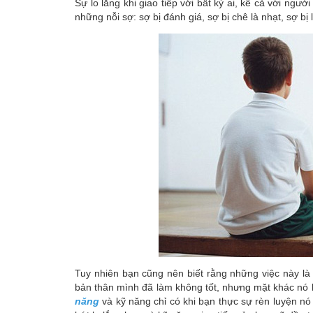
Sự lo lắng khi giao tiếp với bất kỳ ai, kể cả với ngư
những nỗi sợ: sợ bị đánh giá, sợ bị chê là nhạt, sợ bị l
Tuy nhiên bạn cũng nên biết rằng những việc này là
bản thân mình đã làm không tốt, nhưng mặt khác nó lạ
năng
và kỹ năng chỉ có khi bạn thực sự rèn luyện nó 