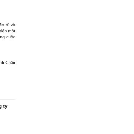
n trì và
hiện một
ong cuộc
nh Châu
g ty