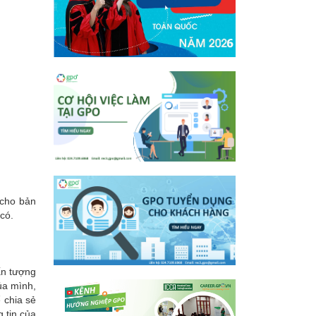
 cho bản
có.
ấn tượng
của mình,
 chia sẻ
 tin của