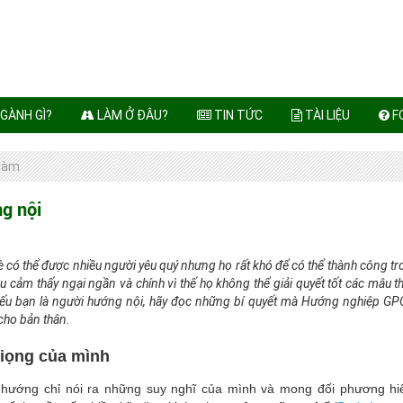
GÀNH GÌ?
LÀM Ở ĐÂU?
TIN TỨC
TÀI LIỆU
F
 làm
ng nội
è có thể được nhiều người yêu quý nhưng họ rất khó để có thể thành công t
u cảm thấy ngại ngần và chính vì thế họ không thể giải quyết tốt các mâu 
Nếu bạn là người hướng nội, hãy đọc những bí quyết mà Hướng nghiệp GPO
 cho bản thân.
giọng của mình
u hướng chỉ nói ra những suy nghĩ của mình và mong đối phương h