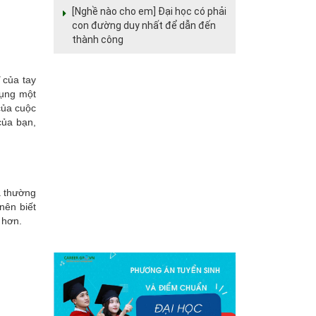
[Nghề nào cho em] Đại học có phải
con đường duy nhất để dẫn đến
thành công
ỉ
của tay
dụng một
của cuộc
của bạn,
a thường
nên biết
 hơn.