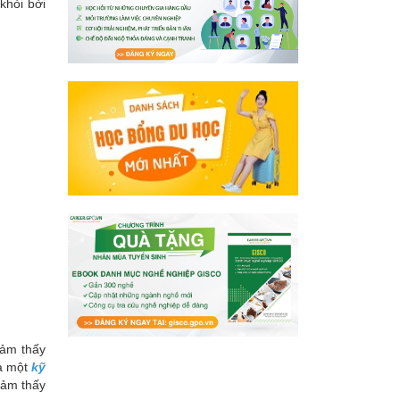
 khỏi bởi
cảm thấy
là một
kỹ
cảm thấy