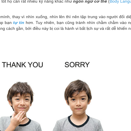
p tốt họ cần rất nhiều kỹ năng khác như
ngôn ngữ cơ thể
(
Body Lang
mình, thay vì nhìn xuống, nhìn lên thì nên tập trung vào người đối di
iúp bạn
tự tin
hơn. Tuy nhiên, bạn cũng tránh nhìn chằm chằm vào n
ng cách gần, bởi điều này bị coi là hành vi bất lịch sự và rất dễ khiến 