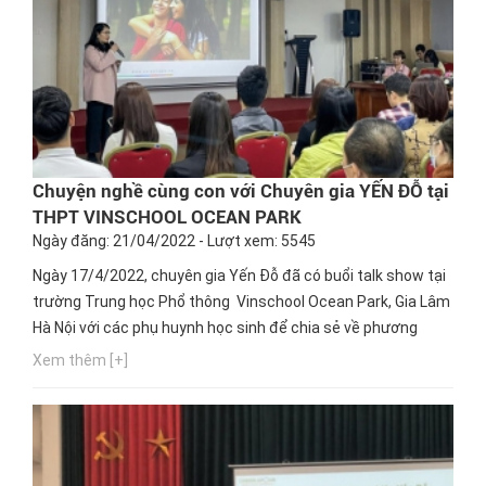
Chuyện nghề cùng con với Chuyên gia YẾN ĐỖ tại
THPT VINSCHOOL OCEAN PARK
Ngày đăng: 21/04/2022 - Lượt xem: 5545
Ngày 17/4/2022, chuyên gia Yến Đỗ đã có buổi talk show tại
trường Trung học Phổ thông Vinschool Ocean Park, Gia Lâm
Hà Nội với các phụ huynh học sinh để chia sẻ về phương
pháp đồng hành với con trong việc định hướng nghề nghiệp
Xem thêm [+]
tương lai.