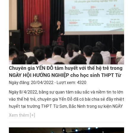
Chuyên gia YẾN ĐỖ tâm huyết với thế hệ trẻ trong
NGÀY HỘI HƯỚNG NGHIỆP cho học sinh THPT Từ
Sơn, Bắc Ninh
Ngày đăng: 20/04/2022 - Lượt xem: 4320
Ngày 8/4/2022, bằng sự quan tâm sâu sắc và niềm tin to lớn
vào thế hệ trẻ, chuyên gia Yến Đỗ đã có bài chia sẻ đầy nhiệt
huyết tại trường THPT Từ Sơn, Bắc Ninh trong sự kiện NGÀY
HỘI HƯỚNG NGHIỆP với chủ đề “CHỌN ĐÚNG HƯỚNG NGHỀ,
Xem thêm [+]
LÀM CHỦ TƯƠNG LAI”.