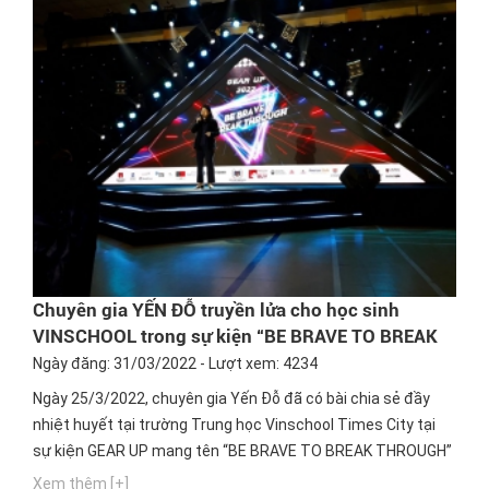
Chuyên gia YẾN ĐỖ truyền lửa cho học sinh
VINSCHOOL trong sự kiện “BE BRAVE TO BREAK
THROUGH”
Ngày đăng: 31/03/2022 - Lượt xem: 4234
Ngày 25/3/2022, chuyên gia Yến Đỗ đã có bài chia sẻ đầy
nhiệt huyết tại trường Trung học Vinschool Times City tại
sự kiện GEAR UP mang tên “BE BRAVE TO BREAK THROUGH”
- “DŨNG CẢM ĐỂ BỨT PHÁ”.
Xem thêm [+]