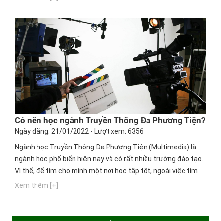
Có nên học ngành Truyền Thông Đa Phương Tiện?
Ngày đăng: 21/01/2022 - Lượt xem: 6356
Ngành học Truyền Thông Đa Phương Tiện (Multimedia) là
ngành học phổ biến hiện nay và có rất nhiều trường đào tạo.
Vì thế, để tìm cho mình một nơi học tập tốt, ngoài việc tìm
hiểu thông tin, bạn nên chú ý đến cơ hội thực hành, cơ hội
Xem thêm [+]
nghề nghiệp của trường mà bạn chọn theo học. Ngay bây
giờ, hãy cùng Hướng nghiệp GPO cập nhật thông tin này...