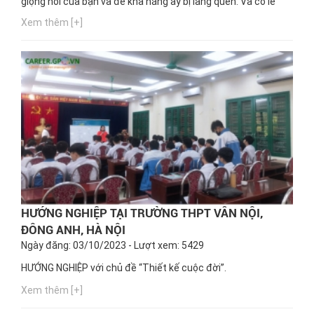
giọng nói của bạn và để khả năng ấy bị lãng quên. Và có lẽ
bạn đang thắc mắc với một giọng nói hay nên làm ngành
Xem thêm [+]
nghề nào phù hợp nhất. Ngay bây giờ, hãy cùng Hướng
nghiệp GPO cập nhật thông tin này nhé!
HƯỚNG NGHIỆP TẠI TRƯỜNG THPT VÂN NỘI,
ĐÔNG ANH, HÀ NỘI
Ngày đăng: 03/10/2023 - Lượt xem: 5429
HƯỚNG NGHIỆP với chủ đề “Thiết kế cuộc đời”.
Xem thêm [+]