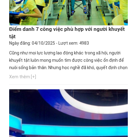
Điểm danh 7 công việc phù hợp với người khuyết
tật
Ngày đăng: 04/10/2025 - Lượt xem: 4983
Cũng như mọi lực lượng lao động khác trong xã hội, người
khuyết tật luôn mong muốn tìm được công việc ổn định để
nuôi sống bản thân. Nhưng học nghề đã khó, quyết định chọn
một nghề thích hợp cho mình lại càng khó hơn. Ngay bây giờ,
Xem thêm [+]
hãy cùng Hướng nghiệp GPO cập nhật thông tin này nhé!