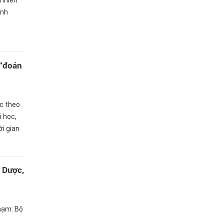
 nhiên
inh
 "đoán
ức theo
i học,
i gian
đoán
Y Dược,
phạm: Bộ