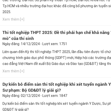
Các trường: Đại học Sư phạm Kỹ thuật Tp.HCM, Đại học Khoa học Tự
Tp.HCM và nhiều trường đại học khác đã công bố phương án tuyển s
2025.
Xem thêm [+]
Thi tốt nghiệp THPT 2025: Đề thi phải hạn chế khả năng
mò" của thí sinh
Ngày đăng: 14/12/2024 - Lượt xem: 1751
Liên quan đến Kỳ thi tốt nghiệp THPT 2025, lần đầu tiên được tổ ch
chương trình giáo dục phổ thông (GDPT) mới, Hiệp hội các trường đạ
cao đẳng Việt Nam đề xuất Bộ Giáo dục và Đào tạo (GD&ĐT) tăng thờ
làm bài thi của các môn lựa chọn và có giải pháp hạn chế khả năng "
Xem thêm [+]
mò" trong dạng thức câu hỏi đúng, sai.
Dự kiến bỏ điểm sàn thi tốt nghiệp khi xét tuyển ngành 
Sư phạm: Bộ GD&ĐT lý giải gì?
Ngày đăng: 02/12/2024 - Lượt xem: 1847
Dự kiến bỏ điểm sàn thi tốt nghiệp khi xét tuyển ngành Y Dược, Sư 
GD&ĐT lý giải gì?