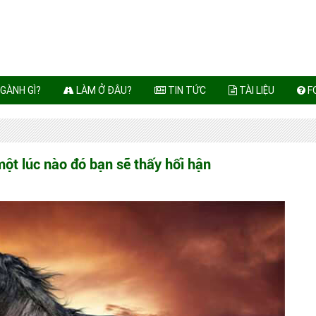
GÀNH GÌ?
LÀM Ở ĐÂU?
TIN TỨC
TÀI LIỆU
F
ột lúc nào đó bạn sẽ thấy hối hận