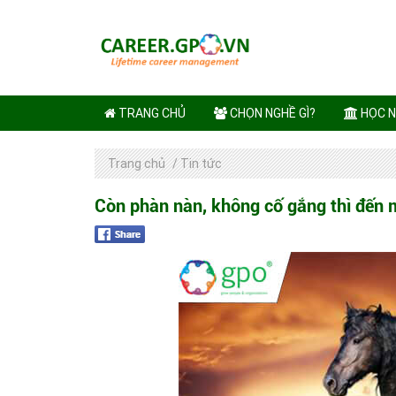
TRANG CHỦ
CHỌN NGHỀ GÌ?
HỌC N
Trang chủ
/
Tin tức
Còn phàn nàn, không cố gắng thì đến m