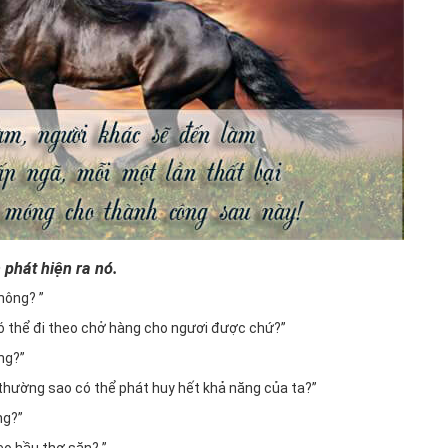
 phát hiện ra nó.
hông? ”
có thể đi theo chở hàng cho ngươi được chứ?”
ng?”
h thường sao có thể phát huy hết khả năng của ta?”
ng?”