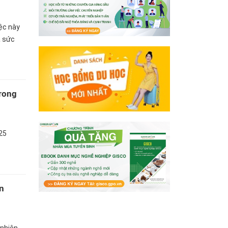
ệc này
à sức
trong
25
n