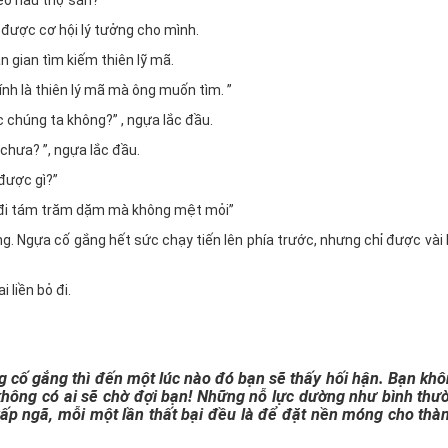
heo hầu thợ săn? ”
được cơ hội lý tưởng cho mình.
 gian tìm kiếm thiên lỹ mã.
chính là thiên lý mã mà ông muốn tìm. ”
chúng ta không?” , ngựa lắc đầu.
 chưa? ”, ngựa lắc đầu.
được gì?”
 đi tám trăm dặm mà không mệt mỏi”
. Ngựa cố gắng hết sức chạy tiến lên phía trước, nhưng chỉ được vài
i liền bỏ đi.
 cố gắng thì đến một lúc nào đó bạn sẽ thấy hối hận. Bạn khô
không có ai sẽ chờ đợi bạn! Những nỗ lực dường như bình thư
 vấp ngã, mỗi một lần thất bại đều là để đặt nền móng cho thà