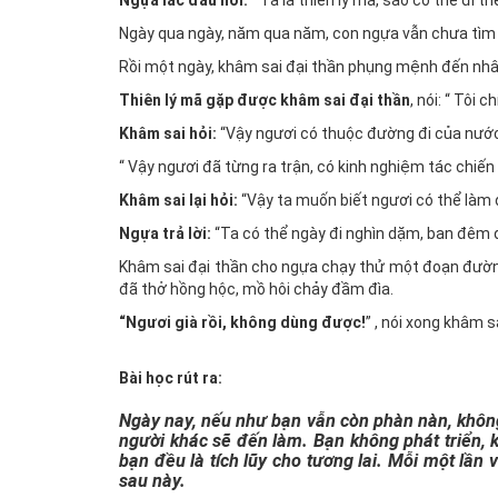
Ngựa lắc đầu nói:
“ Ta là thiên lý mã, sao có thể đi t
Ngày qua ngày, năm qua năm, con ngựa vẫn chưa tìm 
Rồi một ngày, khâm sai đại thần phụng mệnh đến nhân
Thiên lý mã gặp được khâm sai đại thần
, nói: “ Tôi 
Khâm sai hỏi:
“Vậy ngươi có thuộc đường đi của nước 
“ Vậy ngươi đã từng ra trận, có kinh nghiệm tác chiến
Khâm sai lại hỏi:
“Vậy ta muốn biết ngươi có thể làm 
Ngựa trả lời:
“Ta có thể ngày đi nghìn dặm, ban đêm
Khâm sai đại thần cho ngựa chạy thử một đoạn đường
đã thở hồng hộc, mồ hôi chảy đầm đìa.
“Ngươi già rồi, không dùng được!
” , nói xong khâm sa
Bài học rút ra:
Ngày nay, nếu như bạn vẫn còn phàn nàn, không
người khác sẽ đến làm. Bạn không phát triển, 
bạn đều là tích lũy cho tương lai. Mỗi một lần
sau này.