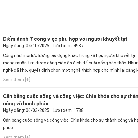
Điểm danh 7 công việc phù hợp với người khuyết tật
Ngày đăng: 04/10/2025 - Lượt xem: 4987
Cũng như mọi lực lượng lao động khác trong xã hội, người khuyết tật
mong muốn tìm được công việc ổn định để nuôi sống bản thân. Như
nghề đã khó, quyết định chọn một nghề thích hợp cho mình lại càng 
hơn. Ngay bây giờ, hãy cùng Hướng nghiệp GPO cập nhật thông tin nà
Xem thêm [+]
Cân bằng cuộc sống và công việc: Chìa khóa cho sự thà
công và hạnh phúc
Ngày đăng: 06/03/2025 - Lượt xem: 1788
Cân bằng cuộc sống và công việc: Chìa khóa cho sự thành công và h
phúc
Xem thêm [+]