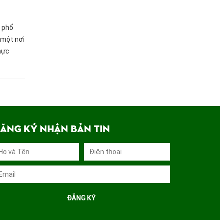
 phổ
 một nơi
thực
 giờ,
ĂNG KÝ NHẬN BẢN TIN