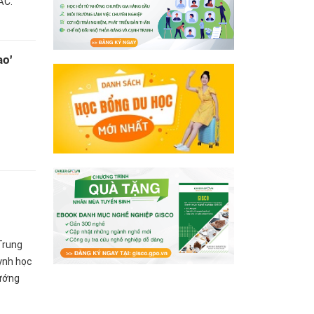
ẮC.
ao'
Trung
ynh học
hướng