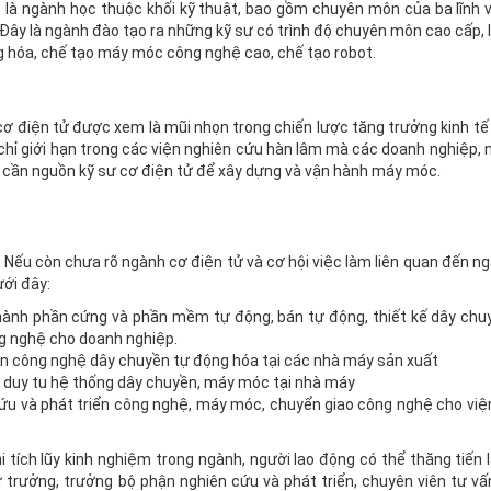
ử) là ngành học thuộc khối kỹ thuật, bao gồm chuyên môn của ba lĩnh v
. Đây là ngành đào tạo ra những kỹ sư có trình độ chuyên môn cao cấp, 
ng hóa, chế tạo máy móc công nghệ cao, chế tạo robot.
 cơ điện tử được xem là mũi nhọn trong chiến lược tăng trưởng kinh tế
chỉ giới hạn trong các viện nghiên cứu hàn lâm mà các doanh nghiệp, 
g cần nguồn kỹ sư cơ điện tử để xây dựng và vận hành máy móc.
 Nếu còn chưa rõ ngành cơ điện tử và cơ hội việc làm liên quan đến ng
ới đây:
ận hành phần cứng và phần mềm tự động, bán tự động, thiết kế dây ch
ng nghệ cho doanh nghiệp.
phận công nghệ dây chuyền tự động hóa tại các nhà máy sản xuất
và duy tu hệ thống dây chuyền, máy móc tại nhà máy
cứu và phát triển công nghệ, máy móc, chuyển giao công nghệ cho việ
i tích lũy kinh nghiệm trong ngành, người lao động có thể thăng tiến 
 trưởng, trưởng bộ phận nghiên cứu và phát triển, chuyên viên tư vấ