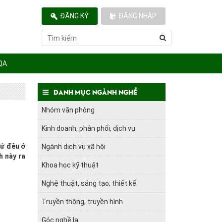
ĐĂNG KÝ
ĐĂNG NHẬP
QA
Danh mục ngành nghề
Nhóm văn phòng
Kinh doanh, phân phối, dịch vụ
tử đều ở
Ngành dịch vụ xã hội
h này ra
Khoa học kỹ thuật
Nghệ thuật, sáng tạo, thiết kế
Truyền thông, truyền hình
Góc nghề lạ