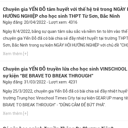
Chuyên gia YẾN ĐỖ tâm huyết với thế hệ trẻ trong NGÀY
HƯỚNG NGHIỆP cho học sinh THPT Từ Sơn, Bắc Ninh
Ngày đăng: 20/04/2022 - Lượt xem: 4316
Ngày 8/4/2022, bằng sự quan tâm sâu sắc và niềm tin to lớn vào thế 
chuyên gia Yến Đỗ đã có bài chia sẻ đầy nhiệt huyết tại trường THP
Sơn, Bắc Ninh trong sự kiện NGÀY HỘI HƯỚNG NGHIỆP với chủ đề “C
ĐÚNG HƯỚNG NGHỀ, LÀM CHỦ TƯƠNG LAI”.
Xem thêm [+]
Chuyên gia YẾN ĐỖ truyền lửa cho học sinh VINSCHOOL
sự kiện “BE BRAVE TO BREAK THROUGH”
Ngày đăng: 31/03/2022 - Lượt xem: 4231
Ngày 25/3/2022, chuyên gia Yến Đỗ đã có bài chia sẻ đầy nhiệt huyết
trường Trung học Vinschool Times City tại sự kiện GEAR UP mang tê
BRAVE TO BREAK THROUGH” - “DŨNG CẢM ĐỂ BỨT PHÁ”.
Xem thêm [+]