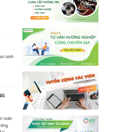
ọc sinh
NG
ên toàn
ướng