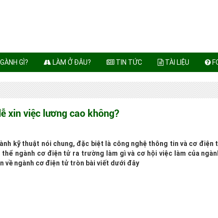
GÀNH GÌ?
LÀM Ở ĐÂU?
TIN TỨC
TÀI LIỆU
F
dễ xin việc lương cao không?
 kỹ thuật nói chung, đặc biệt là công nghệ thông tin và cơ điện 
ụ thể ngành cơ điện tử ra trường làm gì và cơ hội việc làm của ngàn
 về ngành cơ điện tử tròn bài viết dưới đây