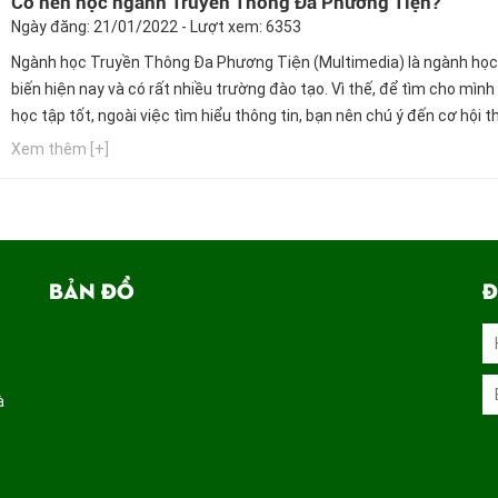
Có nên học ngành Truyền Thông Đa Phương Tiện?
Ngày đăng: 21/01/2022 - Lượt xem: 6353
Ngành học Truyền Thông Đa Phương Tiện (Multimedia) là ngành học
biến hiện nay và có rất nhiều trường đào tạo. Vì thế, để tìm cho mình
học tập tốt, ngoài việc tìm hiểu thông tin, bạn nên chú ý đến cơ hội 
hành, cơ hội nghề nghiệp của trường mà bạn chọn theo học. Ngay bây
Xem thêm [+]
hãy cùng Hướng nghiệp GPO cập nhật thông tin này...
BẢN ĐỒ
Đ
à