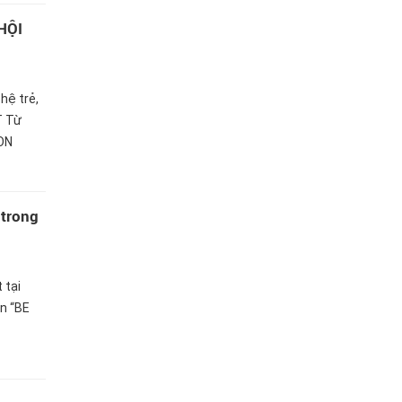
 HỘI
hệ trẻ,
T Từ
HỌN
 trong
 tại
n “BE