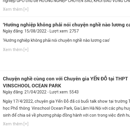
nghiệp GPO chủ đề HƯỚNG NGHIỆP CHUYÊN SÂU, KHỞI ĐẦU VỮNG CH
Xem thêm [+]
'Hướng nghiệp không phải nói chuyện nghề nào lương c
Ngày đăng: 15/08/2022 - Lượt xem: 2757
'Hướng nghiệp không phải nói chuyện nghề nào lương cao'
Xem thêm [+]
Chuyện nghề cùng con với Chuyên gia YẾN ĐỖ tại THPT
VINSCHOOL OCEAN PARK
Ngày đăng: 21/04/2022 - Lượt xem: 5543
Ngày 17/4/2022, chuyên gia Yến Đỗ đã có buổi talk show tại trường 
học Phổ thông Vinschool Ocean Park, Gia Lâm Hà Nội với các phụ hu
sinh để chia sẻ về phương pháp đồng hành với con trong việc định 
nghề nghiệp tương lai.
Xem thêm [+]