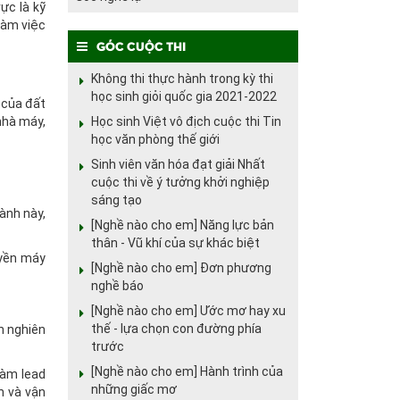
ực là kỹ
làm việc
Góc cuộc thi
Không thi thực hành trong kỳ thi
học sinh giỏi quốc gia 2021-2022
 của đất
Học sinh Việt vô địch cuộc thi Tin
nhà máy,
học văn phòng thế giới
Sinh viên văn hóa đạt giải Nhất
cuộc thi về ý tưởng khởi nghiệp
sáng tạo
ành này,
[Nghề nào cho em] Năng lực bản
thân - Vũ khí của sự khác biệt
uyền máy
[Nghề nào cho em] Đơn phương
nghề báo
[Nghề nào cho em] Ước mơ hay xu
thế - lựa chọn con đường phía
n nghiên
trước
[Nghề nào cho em] Hành trình của
làm lead
những giấc mơ
n và vận