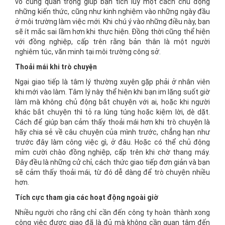
vô cùng quan trọng giúp bạn tích lũy một cách chủ động
những kiến thức, cũng như kinh nghiệm vào những ngày đầu
ở môi trường làm việc mới. Khi chú ý vào những điều này, bạn
sẽ ít mắc sai lầm hơn khi thực hiện. Đồng thời cũng thể hiện
với đồng nghiệp, cấp trên rằng bản thân là một người
nghiêm túc, văn minh tại môi trường công sở.
Thoải mái khi trò chuyện
Ngại giao tiếp là tâm lý thường xuyên gặp phải ở nhân viên
khi mới vào làm. Tâm lý này thể hiện khi bạn im lặng suốt giờ
làm mà không chủ động bắt chuyện với ai, hoặc khi người
khác bắt chuyện thì tỏ ra lúng túng hoặc kiệm lời, dè dặt.
Cách để giúp bạn cảm thấy thoải mái hơn khi trò chuyện là
hãy chia sẻ về câu chuyện của mình trước, chẳng hạn như
trước đây làm công việc gì, ở đâu. Hoặc có thể chủ động
mỉm cười chào đồng nghiệp, cấp trên khi chờ thang máy.
Đây đều là những cử chỉ, cách thức giao tiếp đơn giản và bạn
sẽ cảm thấy thoải mái, từ đó dễ dàng để trò chuyện nhiều
hơn.
Tích cực tham gia các hoạt động ngoài giờ
Nhiều người cho rằng chỉ cần đến công ty hoàn thành xong
công việc được giao đã là đủ mà không cần quan tâm đến