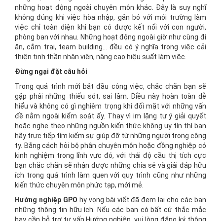
những hoạt động ngoài chuyên môn khác. Đây là suy nghĩ
không đúng khi việc hòa nhập, gắn bó với môi trường làm
việc chỉ toàn diện khi bạn có được kết nối với con người,
phòng ban với nhau. Những hoạt động ngoài giờ như cùng đi
ăn, cắm trại, team building… đều có ý nghĩa trong việc cải
thiện tinh thần nhân viên, nâng cao hiệu suất làm việc.
Đừng ngại đặt câu hỏi
Trong quá trình mới bắt đầu công việc, chắc chắn bạn sẽ
gặp phải những thiếu sót, sai lầm. Điều này hoàn toàn dễ
hiểu và không có gì nghiêm trọng khi đối mặt với những vấn
đề nằm ngoài kiểm soát ấy. Thay vì im lặng tự ý giải quyết
hoặc nghe theo những nguồn kiến thức không uy tín thì bạn
hãy trực tiếp tìm kiếm sự giúp đỡ từ những người trong công
ty. Bằng cách hỏi bộ phận chuyên môn hoặc đồng nghiệp có
kinh nghiệm trong lĩnh vực đó, với thái độ cầu thị tích cực
bạn chắc chắn sẽ nhận được những chia sẻ và giải đáp hữu
ích trong quá trình làm quen với quy trình cũng như những
kiến thức chuyên môn phức tạp, mới mẻ.
Hướng nghiệp GPO
hy vọng bài viết đã đem lại cho các bạn
những thông tin hữu ích. Nếu các bạn có bất cứ thắc mắc
hay cần hỗ trợ tư vấn Hướng nghiệp, vui lòng đăng ký thông