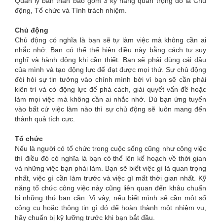
Quản lý bản thân bao gồm 3 kỹ năng quan trọng đó là Chủ
động, Tổ chức và Tính trách nhiệm.
Chủ động
Chủ động có nghĩa là bạn sẽ tự làm việc mà không cần ai
nhắc nhở. Bạn có thể thể hiện điều này bằng cách tự suy
nghĩ và hành động khi cần thiết. Bạn sẽ phải dùng cái đầu
của mình và tạo động lực để đạt được mọi thứ. Sự chủ động
đòi hỏi sự tin tưởng vào chính mình bởi vì bạn sẽ cần phải
kiên trì và có động lực để phá cách, giải quyết vấn đề hoặc
làm mọi việc mà không cần ai nhắc nhở. Dù bạn ứng tuyển
vào bất cứ việc làm nào thì sự chủ động sẽ luôn mang đến
thành quả tích cực.
Tổ chức
Nếu là người có tổ chức trong cuộc sống cũng như công việc
thì điều đó có nghĩa là bạn có thể lên kế hoạch về thời gian
và những việc bạn phải làm. Bạn sẽ biết việc gì là quan trọng
nhất, việc gì cần làm trước và việc gì mất thời gian nhất. Kỹ
năng tổ chức công việc này cũng liên quan đến khâu chuẩn
bị những thứ bạn cần. Vì vậy, nếu biết mình sẽ cần một số
công cụ hoặc thông tin gì đó để hoàn thành một nhiệm vụ,
hãy chuẩn bị kỹ lưỡng trước khi bạn bắt đầu.