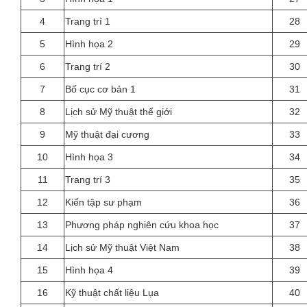
4
Trang trí 1
28
5
Hình họa 2
29
6
Trang trí 2
30
7
Bố cục cơ bản 1
31
8
Lịch sử Mỹ thuật thế giới
32
9
Mỹ thuật đại cương
33
10
Hình họa 3
34
11
Trang trí 3
35
12
Kiến tập sư phạm
36
13
Phương pháp nghiên cứu khoa học
37
14
Lịch sử Mỹ thuật Việt Nam
38
15
Hình họa 4
39
16
Kỹ thuật chất liệu Lụa
40