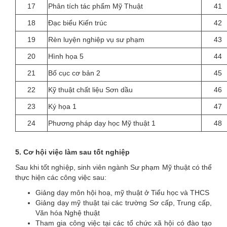
17
Phân tích tác phẩm Mỹ Thuật
41
18
Đạc biểu Kiến trúc
42
19
Rèn luyện nghiệp vụ sư phạm
43
20
Hình họa 5
44
21
Bố cục cơ bản 2
45
22
Kỹ thuật chất liệu Sơn dầu
46
23
Ký họa 1
47
24
Phương pháp dạy học Mỹ thuật 1
48
5. Cơ hội việc làm sau tốt nghiệp
Sau khi tốt nghiệp, sinh viên ngành Sư phạm Mỹ thuật có thể
thực hiện các công việc sau:
Giảng dạy môn hội hoạ, mỹ thuật ở Tiểu học và THCS
Giảng dạy mỹ thuật tại các trường Sơ cấp, Trung cấp,
Văn hóa Nghệ thuật
Tham gia công việc tại các tổ chức xã hội có đào tạo