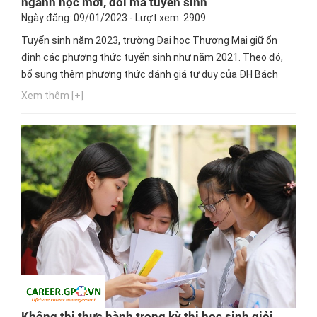
ngành học mới, đổi mã tuyển sinh
Ngày đăng: 09/01/2023 - Lượt xem: 2909
Tuyển sinh năm 2023, trường Đại học Thương Mại giữ ổn
định các phương thức tuyển sinh như năm 2021. Theo đó,
bổ sung thêm phương thức đánh giá tư duy của ĐH Bách
khoa Hà Nội để tăng cơ hội xét tuyển cho thí sinh.
Xem thêm [+]
Không thi thực hành trong kỳ thi học sinh giỏi