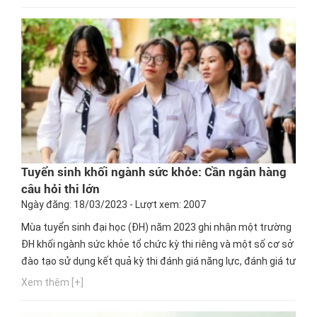
Tuyển sinh khối ngành sức khỏe: Cần ngân hàng
câu hỏi thi lớn
Ngày đăng: 18/03/2023 - Lượt xem: 2007
Mùa tuyển sinh đại học (ĐH) năm 2023 ghi nhận một trường
ĐH khối ngành sức khỏe tổ chức kỳ thi riêng và một số cơ sở
đào tạo sử dụng kết quả kỳ thi đánh giá năng lực, đánh giá tư
duy do các ĐH khác tổ chức để xét tuyển.
Xem thêm [+]