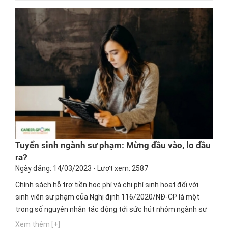
Tuyển sinh ngành sư phạm: Mừng đầu vào, lo đầu
ra?
Ngày đăng: 14/03/2023 - Lượt xem: 2587
Chính sách hỗ trợ tiền học phí và chi phí sinh hoạt đối với
sinh viên sư phạm của Nghị định 116/2020/NĐ-CP là một
trong số nguyên nhân tác động tới sức hút nhóm ngành sư
phạm trong hai mùa tuyển sinh gần đây. Tuy nhiên, khi triển
Xem thêm [+]