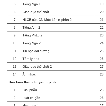
5
Tiếng Nga 1
19
6
Giáo dục thể chất 1
20
7
NLCB của CN Mác-Lênin-phần 2
21
8
Tiếng Anh 2
22
9
Tiếng Pháp 2
23
10
Tiếng Nga 2
24
11
Tin học đại cương
25
12
Tâm lý học
26
13
Giáo dục thể chất 2
27
14
Âm nhạc
28
Khối kiến thức chuyên ngành
1
Giải phẫu
25
2
Luật xa gần
26
3
Hình họa 1
27