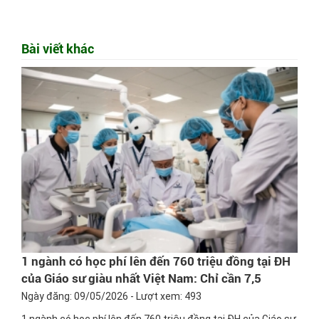
Bài viết khác
1 ngành có học phí lên đến 760 triệu đồng tại ĐH
của Giáo sư giàu nhất Việt Nam: Chỉ cần 7,5
điểm/môn đã có thể đỗ
Ngày đăng: 09/05/2026 - Lượt xem: 493
1 ngành có học phí lên đến 760 triệu đồng tại ĐH của Giáo sư