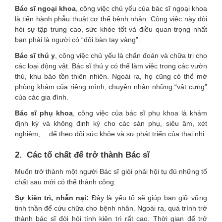
Bác sĩ ngoại khoa
, công việc chủ yếu của bác sĩ ngoại khoa
là tiến hành phẫu thuật cơ thể bệnh nhân. Công việc này đòi
hỏi sự tập trung cao, sức khỏe tốt và điều quan trọng nhất
bạn phải là người có “đôi bàn tay vàng”.
Bác sĩ thú y
, công việc chủ yếu là chẩn đoán và chữa trị cho
các loại động vật. Bác sĩ thú y có thể làm việc trong các vườn
thú, khu bảo tồn thiên nhiên. Ngoài ra, họ cũng có thể mở
phòng khám của riêng mình, chuyên nhận những “vật cưng”
của các gia đình.
Bác sĩ phụ khoa
, công việc của bác sĩ phụ khoa là khám
định kỳ và không định kỳ cho các sản phụ, siêu âm, xét
nghiệm,… để theo dõi sức khỏe và sự phát triển của thai nhi.
2. Các tố chất để trở thành Bác sĩ
Muốn trở thành một người Bác sĩ giỏi phải hội tụ đủ những tố
chất sau mới có thể thành công:
Sự kiên trì, nhẫn nại:
Đây là yếu tố sẽ giúp bạn giữ vững
tinh thần để cứu chữa cho bệnh nhân. Ngoài ra, quá trình trở
thành bác sĩ đòi hỏi tính kiên trì rất cao. Thời gian để trở