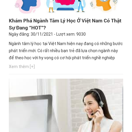
Khám Phá Ngành Tâm Lý Học Ở Việt Nam Có Thật
Sự Đang “HOT”?
Ngày đăng: 30/11/2021 - Lượt xem: 9030
Ngành tâm lý học tại Việt Nam hiện nay đang có những bước
phát triển mới. Có rất nhiều bạn trẻ đã lựa chọn ngành này
để theo học với hy vọng có cơ hội phát triển nghề nghiệp
trong tương lai. Thực trạng ngành tâm lý học ở Việt Nam
Xem thêm [+]
như thế nào? Hãy để Hướng nghiệp GPO mang đến cho bạn
những thông tin chi tiết nhất qua bài viết dưới đây nhé.