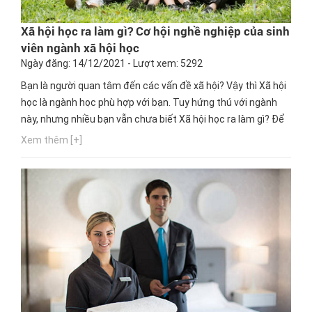
Xã hội học ra làm gì? Cơ hội nghề nghiệp của sinh
viên ngành xã hội học
Ngày đăng: 14/12/2021 - Lượt xem: 5292
Bạn là người quan tâm đến các vấn đề xã hội? Vậy thì Xã hội
học là ngành học phù hợp với bạn. Tuy hứng thú với ngành
này, nhưng nhiều bạn vẫn chưa biết Xã hội học ra làm gì? Để
hiểu biết hơn về ngành và cơ hội nghề nghiệp sau khi học
Xem thêm [+]
ngành Xã hội học, bạn đừng bỏ lỡ những thông tin mà Hướng
nghiệp GPO cung cấp ngay dưới đây...