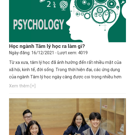
Học ngành Tâm lý học ra làm gì?
Ngày đăng: 16/12/2021 - Lượt xem: 4019
Từ xa xưa, tâm lý học đã ảnh hưởng đến rất nhiều mặt của
xã hội, kinh tế, đời sống. Trong thời hiện đại, các ứng dụng
của ngành Tâm lý học ngày càng được coi trọng nhiều hơn
và đây cũng là một trong những chuyên ngành hấp dẫn nhất
Xem thêm [+]
của khối xã hội. Vậy hãy cùng Hướng nghiệp GPO khám phá
thêm về ngành nghề thú vị này nhé.