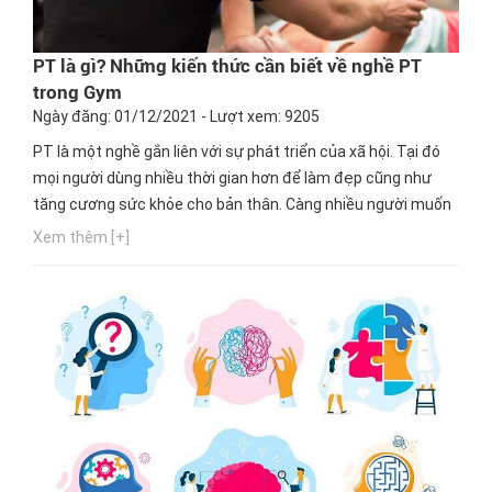
PT là gì? Những kiến thức cần biết về nghề PT
trong Gym
Ngày đăng: 01/12/2021 - Lượt xem: 9205
PT là một nghề gắn liên với sự phát triển của xã hội. Tại đó
mọi người dùng nhiều thời gian hơn để làm đẹp cũng như
tăng cương sức khỏe cho bản thân. Càng nhiều người muốn
làm đẹp bản thân bằng Gym thì thu nhập dành cho PT lại
Xem thêm [+]
càng cao. Vậy có biết thực sự PT là gì không? PT trong Gym
là gì? Cũng như làm thế nào để trở thành một PT trong...