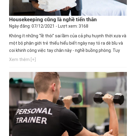
Housekeeping cũng là nghề tiến thân
Ngày đăng: 07/12/2021 - Lượt xem: 3168
Không ít những “lề thói” sai lầm của cả phụ huynh thời xưa và
một bộ phận giới trẻ thiếu hiểu biết ngày nay tỏ ra dè bĩu và
coi khinh công việc tay chân này - nghề buồng phòng. Tuy
nhiên, giống như tất cả những ngành nghề khác trong ngành
Xem thêm [+]
dịch vụ, Housekeeping cũng là nghề tiến thân (tức thăng tiến
trong sự nghiệp). Hãy cùng Hướng nghiệp GPO khám...