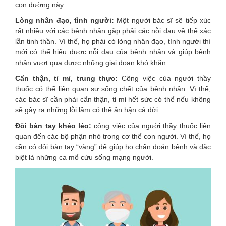
con đường này.
Lòng nhân đạo, tình người:
Một người bác sĩ sẽ tiếp xúc
rất nhiều với các bệnh nhân gặp phải các nỗi đau về thể xác
lẫn tinh thần. Vì thế, họ phải có lòng nhân đạo, tình người thì
mới có thể hiểu được nỗi đau của bệnh nhân và giúp bệnh
nhân vượt qua được những giai đoạn khó khăn.
Cẩn thận, tỉ mỉ, trung thực:
Công việc của người thầy
thuốc có thể liên quan sự sống chết của bệnh nhân. Vì thế,
các bác sĩ cần phải cẩn thận, tỉ mỉ hết sức có thể nếu không
sẽ gây ra những lỗi lầm có thể ân hận cả đời.
Đôi bàn tay khéo léo:
công việc của người thầy thuốc liên
quan đến các bộ phận nhỏ trong cơ thể con người. Vì thế, họ
cần có đôi bàn tay “vàng” để giúp họ chẩn đoán bệnh và đặc
biệt là những ca mổ cứu sống mạng người.