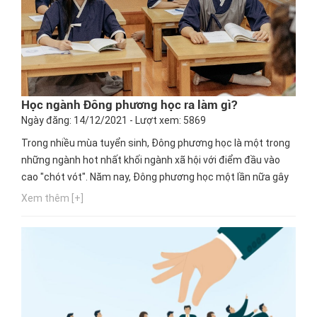
Học ngành Đông phương học ra làm gì?
Ngày đăng: 14/12/2021 - Lượt xem: 5869
Trong nhiều mùa tuyển sinh, Đông phương học là một trong
những ngành hot nhất khối ngành xã hội với điểm đầu vào
cao "chót vót". Năm nay, Đông phương học một lần nữa gây
bất ngờ khi lấy điểm chuẩn tới 29,5 điểm (khối C). Dù vậy, vẫn
Xem thêm [+]
có nhiều người chưa thể hình dung học ngành này ra thì làm
gì. Ngay bây giờ, hãy cùng Hướng nghiệp GPO tìm hiểu...