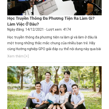
Học Truyền Thông Đa Phương Tiện Ra Làm Gì?
Làm Việc Ở Đâu?
Ngày đăng: 14/12/2021 - Lượt xem: 4174
Học truyền thông đa phương tiện ra làm gì và làm ở đâu là
một trong những thắc mắc chung của nhiều bạn trẻ. Hãy
cùng Hướng nghiệp GPO giải đáp cụ thể nội dung này qua bài
viết dưới đây nhé.
Xem thêm [+]