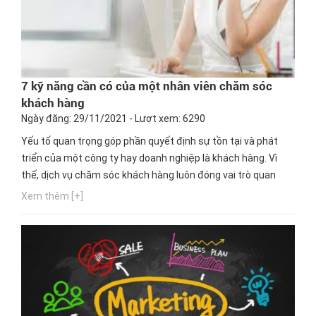
7 kỹ năng cần có của một nhân viên chăm sóc
khách hàng
Ngày đăng: 29/11/2021 - Lượt xem: 6290
Yếu tố quan trọng góp phần quyết định sự tồn tại và phát
triển của một công ty hay doanh nghiệp là khách hàng. Vì
thế, dịch vụ chăm sóc khách hàng luôn đóng vai trò quan
trọng khi vận hành một bộ máy kinh doanh. Trong môi trường
Xem thêm [+]
cạnh tranh ngày càng khốc liệt, việc duy trì mối quan hệ tốt
với khách hàng như giữ chân khách hàng thân thiết và tìm
kiếm...