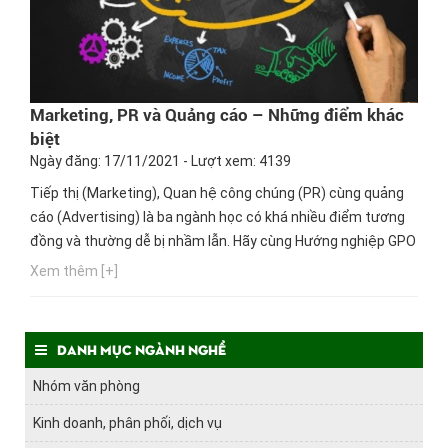
Marketing, PR và Quảng cáo – Những điểm khác
biệt
Ngày đăng: 17/11/2021 - Lượt xem: 4139
Tiếp thị (Marketing), Quan hệ công chúng (PR) cùng quảng
cáo (Advertising) là ba ngành học có khá nhiều điểm tương
đồng và thường dễ bị nhầm lẫn. Hãy cùng Hướng nghiệp GPO
khám phá thêm những điều thú vị về các nhóm ngành này
Xem thêm [+]
nhé!
Danh mục ngành nghề
Nhóm văn phòng
Kinh doanh, phân phối, dịch vụ