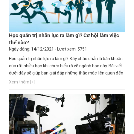
Học quản trị nhân lực ra làm gì? Cơ hội làm việc
thế nào?
Ngày đăng: 14/12/2021 - Lượt xem: 5751
Học quản trị nhân lực ra làm gì? Đây chắc chắn là băn khoăn
của rất nhiều bạn khi chưa hiểu rõ về ngành học này. Bài viết
dưới đây sẽ giúp bạn giải đáp những thắc mắc liên quan đến
ngành học cũng như công việc tương lai của bạn khi theo
Xem thêm [+]
học Quản trị nhân lực. Bạn hãy cùng Hướng nghiệp GPO
tham khảo nhé.