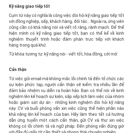
Kỹ năng giao tiếp tốt
Cụm từ này có nghĩa là công việc đòi hỏi kỹ năng giao tiếp tốt
với đồng nghiệp, sếp, khách hàng, đối tác... Ngoài ra, ứng viên
cũng cần có khả năng nói và viết rõ ràng, rành mạch. Để thể
hiện mình có kỹ năng giao tiếp tốt, bạn có thể kể về kinh
nghiệm thuyết trình hoặc đàm phán trực tiếp với khách
hàng trong quá khứ.
Từ khóa tương tự: kỹ năng nói - viết tốt, hòa đồng, cởi mở.
Cẩn thận
Từ việc gửi email mà không mắc lỗi chính tả đến tổ chức các
sự kiện phức tạp, người cẩn thận sẽ kiểm tra nhiều lần để
đảm bảo nhiệm vụ diễn ra hoàn hảo. Bạn có thể nói về kinh
nghiệm lên kế hoạch sự kiện, sắp xếp lịch làm việc của nhóm
hoặc giám sát dự án - những kinh nghiệm đòi hỏi kỹ năng
này. CV và buổi phỏng vấn xin việc cũng thể hiện phần nào
khả năng lên kế hoạch của bạn. Hãy làm theo tất cả hướng
dẫn ứng tuyển một cách cẩn thận, gửi CV và thư xin việc
không có lỗi chính tả và ngữ pháp. Đến phỏng vấn đúng giờ
với đầy đủ giấy tờ cần thiết và phong thái chuyên nghiệp.