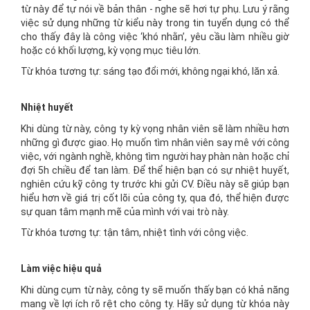
từ này để tự nói về bản thân - nghe sẽ hơi tự phụ. Lưu ý rằng
việc sử dụng những từ kiểu này trong tin tuyển dụng có thể
cho thấy đây là công việc ‘khó nhằn’, yêu cầu làm nhiều giờ
hoặc có khối lượng, kỳ vọng mục tiêu lớn.
Từ khóa tương tự: sáng tạo đổi mới, không ngại khó, lăn xả.
Nhiệt huyết
Khi dùng từ này, công ty kỳ vọng nhân viên sẽ làm nhiều hơn
những gì được giao. Họ muốn tìm nhân viên say mê với công
việc, với ngành nghề, không tìm người hay phàn nàn hoặc chỉ
đợi 5h chiều để tan làm. Để thể hiện bạn có sự nhiệt huyết,
nghiên cứu kỹ công ty trước khi gửi CV. Điều này sẽ giúp bạn
hiểu hơn về giá trị cốt lõi của công ty, qua đó, thể hiện được
sự quan tâm mạnh mẽ của mình với vai trò này.
Từ khóa tương tự: tận tâm, nhiệt tình với công việc.
Làm việc hiệu quả
Khi dùng cụm từ này, công ty sẽ muốn thấy bạn có khả năng
mang về lợi ích rõ rệt cho công ty. Hãy sử dụng từ khóa này