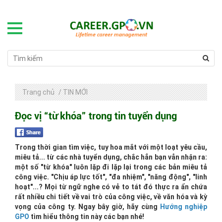
Trang chủ
/
TIN MỚI
Đọc vị “từ khóa” trong tin tuyển dụng
Trong thời gian tìm việc, tuy hoa mắt với một loạt yêu cầu,
miêu tả... từ các nhà tuyển dụng, chắc hẳn bạn vẫn nhận ra:
một số "từ khóa" luôn lặp đi lặp lại trong các bản miêu tả
công việc. "Chịu áp lực tốt", "đa nhiệm", "năng động", "linh
hoạt"...? Mọi từ ngữ nghe có vẻ to tát đó thực ra ẩn chứa
rất nhiều chi tiết về vai trò của công việc, về văn hóa và kỳ
vọng của công ty. Ngay bây giờ, hãy cùng
Hướng nghiệp
GPO
tìm hiểu thông tin này các bạn nhé!