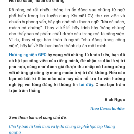
Nói có sách, mách có chứng
Rõ ràng, có rất nhiều thông tin ẩn đằng sau những từ ngữ
phổ biến trong tin tuyển dụng. Khi viết CV, thư xin việc và
chuẩn bị phỏng vấn, hãy ghi nhớ câu thành ngữ: “Nói có sách,
mách có chứng”. Thay vì kể lể, hãy trình bày ‘bằng chứng’
cho thấy bạn có phẩm chất được nêu trong mô tả công việc.
Ví dụ, thay vì gọi bản thân là người "chủ động trong công
việc", hãy kể về lần bạn hoàn thành dự án một mình.
Hướng nghiệp GPO
hy vọng với những từ khóa trên, bạn đã
có bộ lọc công việc của riêng mình, để nhận ra đâu là vị trí
phù hợp, cũng như đánh giá được thu nhập có tương xứng
với những gì công ty mong muốn ở vị trí đó không. Nếu các
bạn có bất kì thắc mắc nào hay cần hỗ trợ tư vấn hướng
nghiệp, vui lòng đăng kí thông tin
tại đây
. Chúc bạn trăm
trận trăm thắng.
Bích Ngọc
Theo Careerbuilder
Xem thêm bài viết cùng chủ đề:
Chu kỳ bán rã kiến thức và lý do chúng ta phải học tập không
ngừng