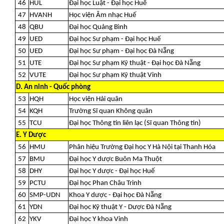
46
HUL
Đại học Luật - Đại học Huế
47
HVANH
Học viện Âm nhạc Huế
48
QBU
Đại học Quảng Bình
49
UED
Đại học Sư phạm - Đại học Huế
50
UED
Đại học Sư phạm - Đại học Đà Nẵng
51
UTE
Đại học Sư phạm Kỹ thuật - Đại học Đà Nẵng
52
VUTE
Đại học Sư phạm Kỹ thuật Vinh
D. An ninh - Quốc phòng
53
HQH
Học viện Hải quân
54
KQH
Trường Sĩ quan Không quân
55
TCU
Đại học Thông tin liên lạc (Sĩ quan Thông tin)
E. Y Dược
56
HMU
Phân hiệu Trường Đại học Y Hà Nội tại Thanh Hóa
57
BMU
Đại học Y dược Buôn Ma Thuột
58
DHY
Đại học Y dược - Đại học Huế
59
PCTU
Đại học Phan Châu Trinh
60
SMP-UDN
Khoa Y dược - Đại học Đà Nẵng
61
YDN
Đại học Kỹ thuật Y - Dược Đà Nẵng
62
YKV
Đại học Y khoa Vinh