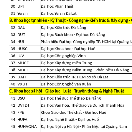
30
UPT
Đại học Phan Thiết
31
Yersin
Đại học Yersin Đà Lạt
B. Khoa học tự nhiên - Kỹ Thuật - Công nghệ-Kiến trúc & Xây dựng - 
32
DAU
Đại học Kiến trúc Đà Nẵng
33
DUT
Đại học Bách khoa - Đại học Đà Nẵng
34
HUI
Phân hiệu Đại học Công nghiệp TP. HCM tại Quảng 
35
HUSC
Đại học Khoa học - Đại học Huế
36
IUV
Đại học Công nghiệp Vinh
37
MUCE
Đại học Xây dựng miền Trung
38
MUCE
Đại học Xây dựng Miền Trung - Phân hiệu Đà Nẵng
39
UAH
Đại học Kiến trúc TP. HCM cơ sở Đà Lạt
40
VXUT
Đại học Công nghệ Vạn Xuân
C. Khoa học xã hội - Giáo lục - Luật - Truyền thông & Nghệ Thuật
41
DSU
Đại học Thể dục Thể thao Đà Nẵng
42
DVTDT
Đại học Văn hóa, Thể thao và Du lịch Thanh Hóa
43
FPE
Khoa Giáo dục Thể chất - Đại học Huế
44
HUFA
Đại học Nghệ thuật - Đại học Huế
45
HUHAQNA
Đại học Nội vụ Hà Nội - Phân hiệu tại Quảng Nam