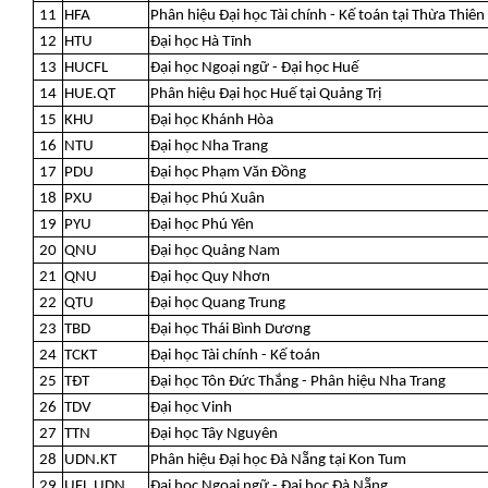
11
HFA
Phân hiệu Đại học Tài chính - Kế toán tại Thừa Thiên
12
HTU
Đại học Hà Tĩnh
13
HUCFL
Đại học Ngoại ngữ - Đại học Huế
14
HUE.QT
Phân hiệu Đại học Huế tại Quảng Trị
15
KHU
Đại học Khánh Hòa
16
NTU
Đại học Nha Trang
17
PDU
Đại học Phạm Văn Đồng
18
PXU
Đại học Phú Xuân
19
PYU
Đại học Phú Yên
20
QNU
Đại học Quảng Nam
21
QNU
Đại học Quy Nhơn
22
QTU
Đại học Quang Trung
23
TBD
Đại học Thái Bình Dương
24
TCKT
Đại học Tài chính - Kế toán
25
TĐT
Đại học Tôn Đức Thắng - Phân hiệu Nha Trang
26
TDV
Đại học Vinh
27
TTN
Đại học Tây Nguyên
28
UDN.KT
Phân hiệu Đại học Đà Nẵng tại Kon Tum
29
UFL.UDN
Đại học Ngoại ngữ - Đại học Đà Nẵng