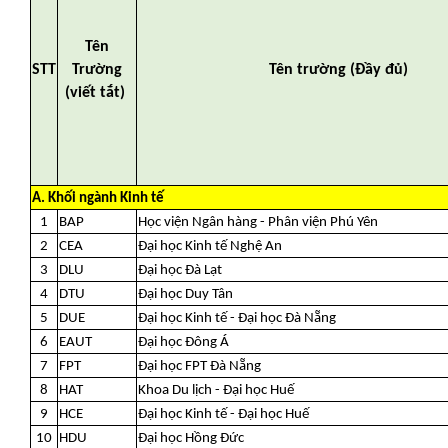
Tên
STT
Trường
Tên trường (Đầy đủ)
(viết tắt)
A. Khối ngành Kinh tế
1
BAP
Học viện Ngân hàng - Phân viện Phú Yên
2
CEA
Đại học Kinh tế Nghệ An
3
DLU
Đại học Đà Lạt
4
DTU
Đại học Duy Tân
5
DUE
Đại học Kinh tế - Đại học Đà Nẵng
6
EAUT
Đại học Đông Á
7
FPT
Đại học FPT Đà Nẵng
8
HAT
Khoa Du lịch - Đại học Huế
9
HCE
Đại học Kinh tế - Đại học Huế
10
HDU
Đại học Hồng Đức